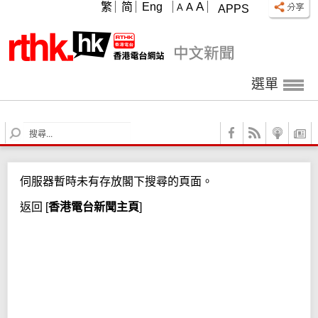
A
繁
简
Eng
A
A
APPS
選單
S
e
a
r
伺服器暫時未有存放閣下搜尋的頁面。
c
h
返回
[
香港電台新聞主頁
]