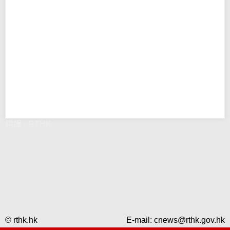
錯誤 - RTHK
© rthk.hk
E-mail:
cnews@rthk.gov.hk