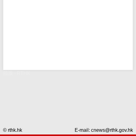
錯誤 - RTHK
© rthk.hk
E-mail:
cnews@rthk.gov.hk