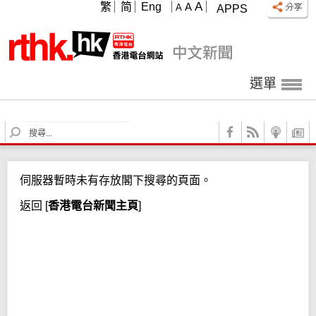
A
繁
简
Eng
A
A
APPS
選單
S
e
a
r
伺服器暫時未有存放閣下搜尋的頁面。
c
h
返回
[
香港電台新聞主頁
]