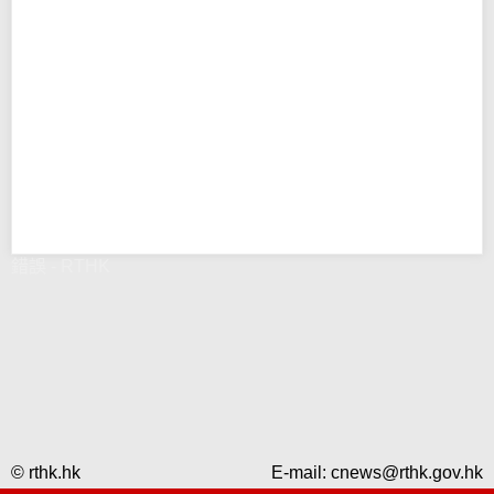
錯誤 - RTHK
© rthk.hk
E-mail:
cnews@rthk.gov.hk