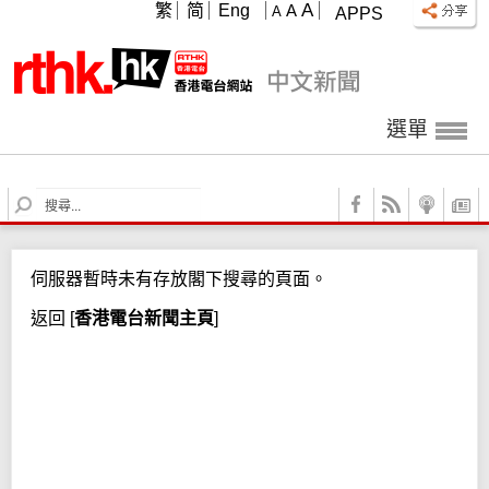
A
繁
简
Eng
A
A
APPS
選單
S
e
a
r
伺服器暫時未有存放閣下搜尋的頁面。
c
h
返回
[
香港電台新聞主頁
]