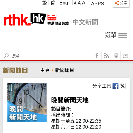
A
繁
简
Eng
A
A
APPS
選單
S
e
a
主頁
新聞節目
r
c
h
分享工具
晚間新聞天地
節目簡介:
播出時間： 

星期一至五 22:00-22:35

星期六／日 22:00-22:20