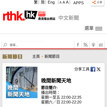
A
繁
简
Eng
A
A
APPS
選單
S
e
a
主頁
新聞節目
r
c
h
分享工具
晚間新聞天地
節目簡介:
播出時間： 

星期一至五 22:00-22:35

星期六／日 22:00-22:20