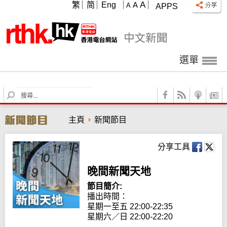
A
繁
简
Eng
A
A
APPS
選單
S
e
a
主頁
新聞節目
r
c
h
分享工具
晚間新聞天地
節目簡介:
播出時間： 

星期一至五 22:00-22:35

星期六／日 22:00-22:20