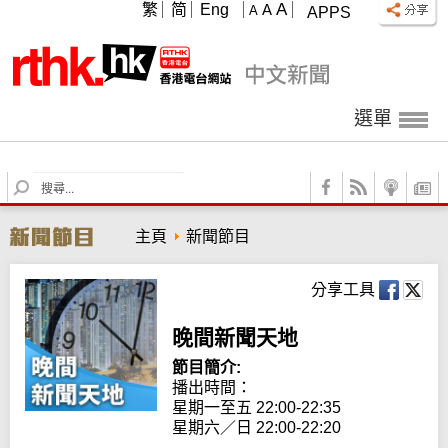
A
繁
简
Eng
A
A
APPS
選單
S
e
a
主頁
新聞節目
r
c
h
分享工具
晚間新聞天地
節目簡介:
播出時間： 

星期一至五 22:00-22:35

星期六／日 22:00-22:20