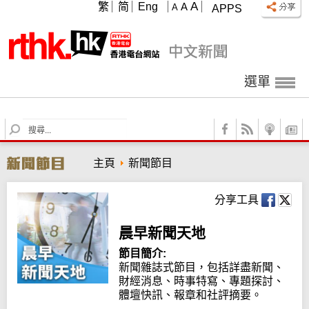
A
繁
简
Eng
A
A
APPS
選單
S
e
a
主頁
新聞節目
r
c
h
分享工具
晨早新聞天地
節目簡介:
新聞雜誌式節目，包括詳盡新聞、
財經消息、時事特寫、專題探討、
體壇快訊、報章和社評摘要。
