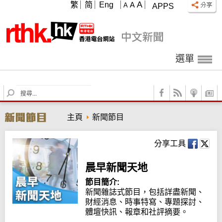
A
繁
简
Eng
A
A
APPS
選單
S
e
a
主頁
新聞節目
r
c
h
分享工具
晨早新聞天地
節目簡介:
新聞雜誌式節目，包括詳盡新聞、
財經消息、時事特寫、專題探討、
體壇快訊、報章和社評摘要。
