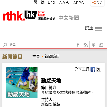
A
繁
简
Eng
A
A
APPS
選單
S
e
a
主頁
新聞節目
r
c
h
分享工具
動感天地
節目簡介:
介紹國際及本地體壇最新動態。
主持人:
新聞部編輯