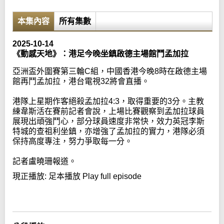
本集內容
所有集數
2025-10-14
《動感天地》：港足今晚坐鎮啟德主場館鬥孟加拉
亞洲盃外圍賽第三輪C組，中國香港今晚8時在啟德主場
館再鬥孟加拉，港台電視32將會直播。
港隊上星期作客絕殺孟加拉4:3，取得重要的3分。主教
練韋斯活在賽前記者會說，上場比賽觀察到孟加拉球員
展現出頑強鬥心，部分球員速度非常快，效力英冠李斯
特城的查祖利坐鎮，亦增強了孟加拉的實力，港隊必須
保持高度專注，努力爭取每一分。
記者盧曉珊報道。
現正播放:
足本播放 Play full episode
Error loading media: File could not be played