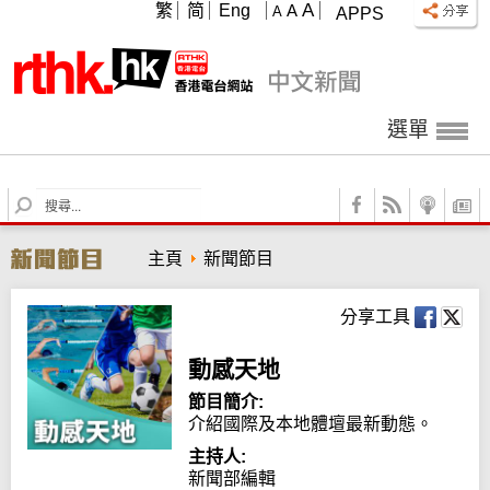
A
繁
简
Eng
A
A
APPS
選單
S
e
a
主頁
新聞節目
r
c
h
分享工具
動感天地
節目簡介:
介紹國際及本地體壇最新動態。
主持人:
新聞部編輯