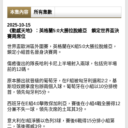
本集內容
所有集數
2025-10-15
《動感天地》：英格蘭5:0大勝拉脫維亞 鎖定世界盃決
賽周席位
世界盃歐洲區外圍賽，英格蘭在K組5:0大勝拉脫維亞，
鎖定小組首名晉身決賽周。
傷癒復出的隊長哈利卡尼上半場射入兩球，包括完半場
前的12碼。
原本勝出就晉級的葡萄牙，在F組被匈牙利逼和2:2，基
斯坦奴朗拿度包辦兩個入球。葡萄牙在小組以10分排榜
首，領先匈牙利5分。
西班牙在E組4:0擊敗保加利亞，賽後在小組4戰全勝得12
分兼不失一球，領先次席的土耳其3分。
意大利在I組淨勝以色列3球，賽後6戰得15分排小組第
二，落後挪威3分。