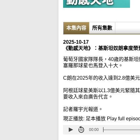
本集內容
所有集數
2025-10-17
《動感天地》：基斯坦奴朗拿度榮
葡萄牙國家隊隊長，40歲的基斯坦
塞羅那球星也馬登入十大。
C朗在2025年的收入達到2.8億美
阿根廷球星美斯以1.3億美元緊隨
要收入來自廣告代言。
記者羅宇光報道。
現正播放:
足本播放 Play full episo
00:00