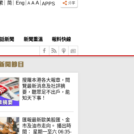
A
繁
简
Eng
A
A
APPS
話新聞
新聞重溫
報料快線
搜羅本港各大報章，閱
覽最新消息及社評摘
要，聽眾足不出戶，能
知天下事！
匯報最新歐美股匯、金
市及油市走向。 播出時
間： 星期一至六 06:35-