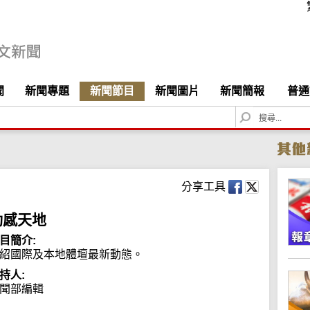
聞
新聞專題
新聞節目
新聞圖片
新聞簡報
普通
S
e
a
r
c
h
分享工具
動感天地
目簡介:
紹國際及本地體壇最新動態。
持人:
聞部編輯