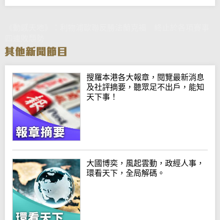
《動感天地》：利物浦歐聯反勝法蘭克福 終止於各項賽事
四連敗頹勢
搜羅本港各大報章，閱覽最新消息
及社評摘要，聽眾足不出戶，能知
天下事！
大國博奕，風起雲動，政經人事，
環看天下，全局解碼。