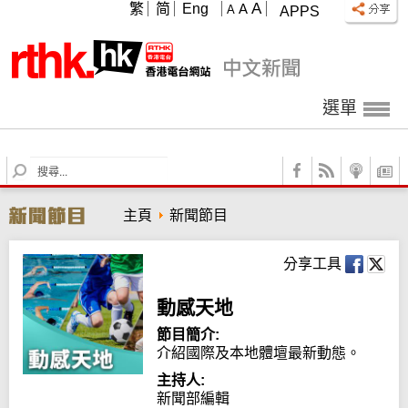
A
繁
简
Eng
A
A
APPS
選單
S
e
a
主頁
新聞節目
r
c
h
分享工具
動感天地
節目簡介:
介紹國際及本地體壇最新動態。
主持人:
新聞部編輯