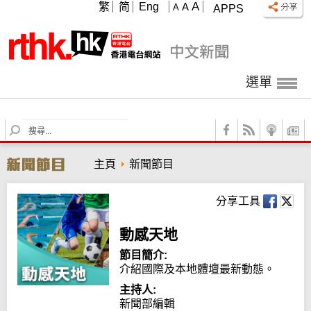
A
繁
简
Eng
A
A
APPS
選單
S
e
a
主頁
新聞節目
r
c
h
分享工具
動感天地
節目簡介:
介紹國際及本地體壇最新動態。
主持人:
新聞部編輯