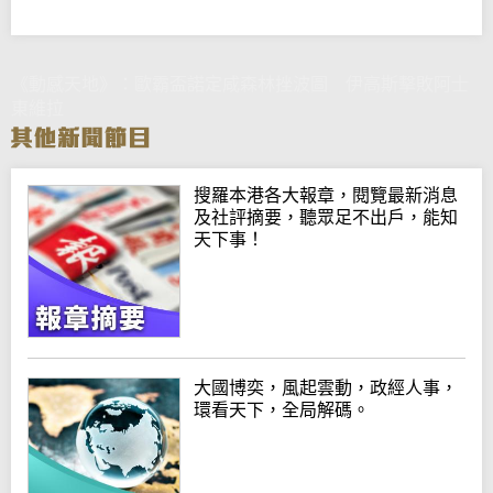
《動感天地》：歐霸盃諾定咸森林挫波圖 伊高斯擊敗阿士
東維拉
搜羅本港各大報章，閱覽最新消息
及社評摘要，聽眾足不出戶，能知
天下事！
大國博奕，風起雲動，政經人事，
環看天下，全局解碼。