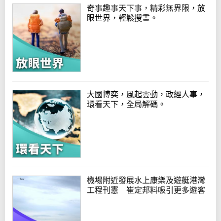
奇事趣事天下事，精彩無界限，放
眼世界，輕鬆搜畫。
大國博奕，風起雲動，政經人事，
環看天下，全局解碼。
機場附近發展水上康樂及遊艇港灣
工程刊憲 崔定邦料吸引更多遊客