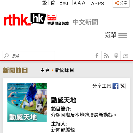
A
繁
简
Eng
A
A
APPS
選單
S
e
a
主頁
新聞節目
r
c
h
分享工具
動感天地
節目簡介:
介紹國際及本地體壇最新動態。
主持人:
新聞部編輯