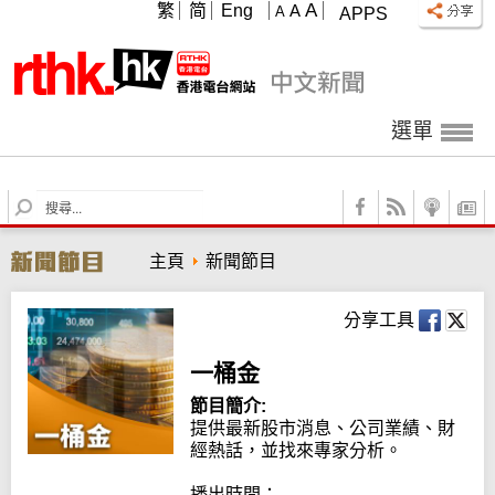
A
繁
简
Eng
A
A
APPS
選單
S
e
a
主頁
新聞節目
r
c
h
分享工具
一桶金
節目簡介:
提供最新股市消息、公司業績、財
經熱話，並找來專家分析。

播出時間：
