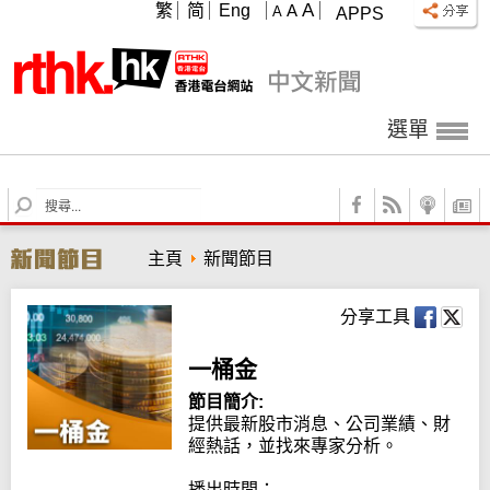
A
繁
简
Eng
A
A
APPS
選單
S
e
a
主頁
新聞節目
r
c
h
分享工具
一桶金
節目簡介:
提供最新股市消息、公司業績、財
經熱話，並找來專家分析。

播出時間：
