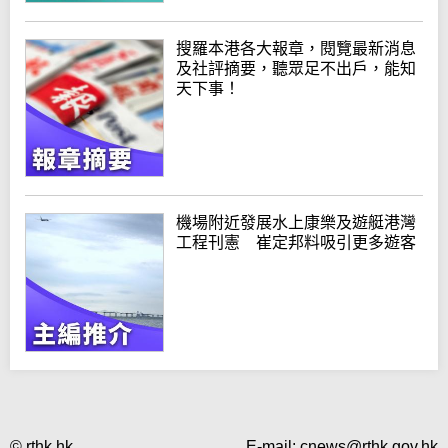
搜羅本港各大報章，閱覽最新消息
及社評摘要，聽眾足不出戶，能知
天下事！
機場附近發展水上康樂及遊艇港灣
工程刊憲 崔定邦料吸引更多遊客
© rthk.hk
E-mail:
cnews@rthk.gov.hk