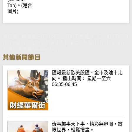
Tan)。(港台
圖片)
黃偉豪：績後騰訊(700)沖高至600元/熊麗萍：吉利(175)希慎
(14)業績可以/上市公司專訪：利華控股集團(1346)執董兼行
政總裁陳威廉(William Tan)
匯報最新歐美股匯、金市及油市走
向。 播出時間： 星期一至六
06:35-06:45
奇事趣事天下事，精彩無界限，放
眼世界，輕鬆搜畫。