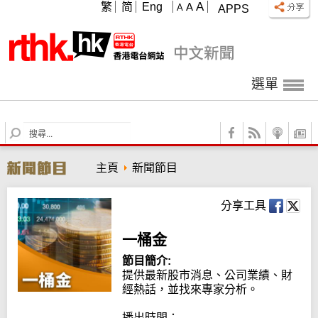
A
繁
简
Eng
A
A
APPS
選單
S
e
a
主頁
新聞節目
r
c
h
分享工具
一桶金
節目簡介:
提供最新股市消息、公司業績、財
經熱話，並找來專家分析。

播出時間：
