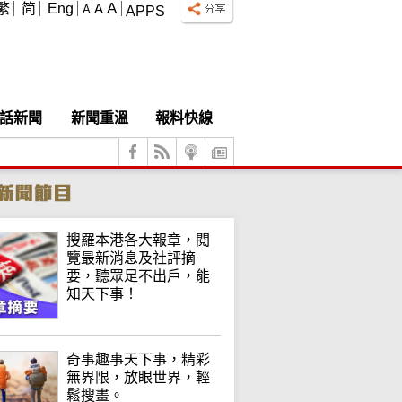
A
繁
简
Eng
A
A
APPS
話新聞
新聞重溫
報料快線
搜羅本港各大報章，閱
覽最新消息及社評摘
要，聽眾足不出戶，能
知天下事！
奇事趣事天下事，精彩
無界限，放眼世界，輕
鬆搜畫。