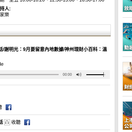
持人:
家樂
/謝明光：9月要留意內地數據/神州理財小百科：溫
de
00:00
聽
話
收聽