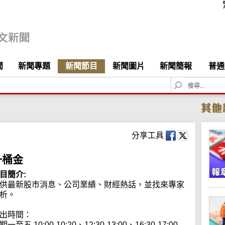
聞
新聞專題
新聞節目
新聞圖片
新聞簡報
普通
S
e
a
r
c
h
分享工具
一桶金
目簡介:
供最新股市消息、公司業績、財經熱話，並找來專家
析。

出時間：

期一至五 10:00-10:20、12:30-13:00、16:30-17:00