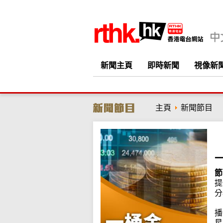
新聞主頁
即時新聞
視像新
主頁
新聞節目
節
提
分
播
星