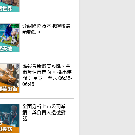
介紹國際及本地體壇最
新動態。
匯報最新歐美股匯、金
市及油市走向。 播出時
間： 星期一至六 06:35-
06:45
全面分析上巿公司業
績，與負責人透徹對
話。