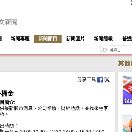
聞
新聞專題
新聞節目
新聞圖片
新聞簡報
普通
S
e
a
r
c
h
分享工具
一桶金
目簡介:
供最新股市消息、公司業績、財經熱話，並找來專家
析。

出時間：

期一至五 10:00-10:20、12:30-13:00、16:30-17:00