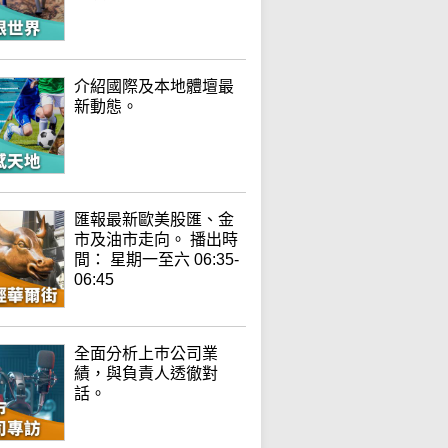
介紹國際及本地體壇最
新動態。
匯報最新歐美股匯、金
市及油市走向。 播出時
間： 星期一至六 06:35-
06:45
全面分析上巿公司業
績，與負責人透徹對
話。