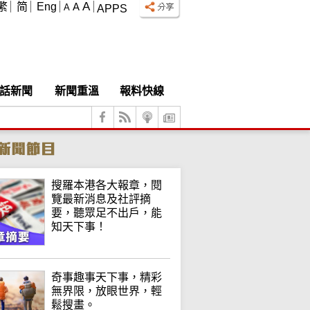
A
繁
简
Eng
A
A
APPS
話新聞
新聞重溫
報料快線
搜羅本港各大報章，閱
覽最新消息及社評摘
要，聽眾足不出戶，能
知天下事！
奇事趣事天下事，精彩
無界限，放眼世界，輕
鬆搜畫。