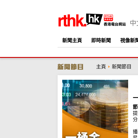
新聞主頁
即時新聞
視像新
主頁
新聞節目
節
提
分
播
星