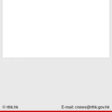
錯誤 - RTHK
© rthk.hk
E-mail:
cnews@rthk.gov.hk