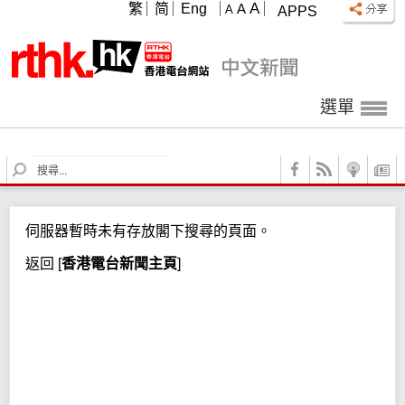
A
繁
简
Eng
A
A
APPS
選單
S
e
a
r
伺服器暫時未有存放閣下搜尋的頁面。
c
h
返回
[
香港電台新聞主頁
]