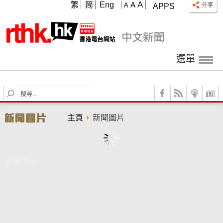
A
繁
简
Eng
A
A
APPS
選單
S
e
a
主頁
新聞圖片
r
c
h
新聞圖片