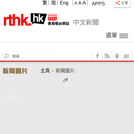
A
繁
简
Eng
A
A
APPS
選單
S
e
a
主頁
新聞圖片
r
c
h
新聞圖片