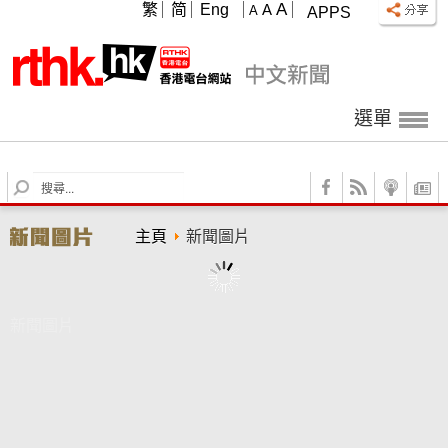
A
繁
简
Eng
A
A
APPS
選單
S
e
a
主頁
新聞圖片
r
c
h
新聞圖片