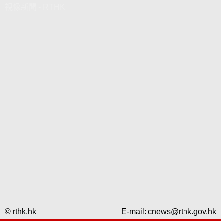
視像新聞 - RTHK
© rthk.hk
E-mail:
cnews@rthk.gov.hk