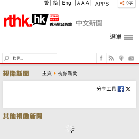
A
繁
简
Eng
A
A
APPS
選單
S
e
a
主頁
視像新聞
r
c
h
分享工具