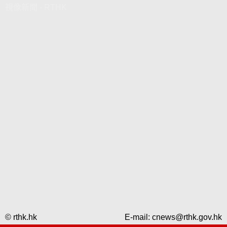
視像新聞 - RTHK
© rthk.hk
E-mail:
cnews@rthk.gov.hk