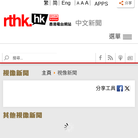
A
繁
简
Eng
A
A
APPS
選單
S
e
a
主頁
視像新聞
r
c
h
分享工具