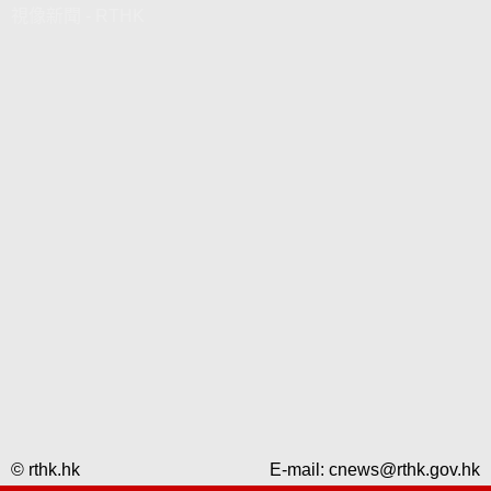
視像新聞 - RTHK
© rthk.hk
E-mail:
cnews@rthk.gov.hk