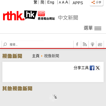
A
繁
简
Eng
A
A
APPS
選單
S
e
a
主頁
視像新聞
r
c
h
分享工具