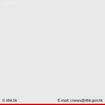
視像新聞 - RTHK
© rthk.hk
E-mail:
cnews@rthk.gov.hk