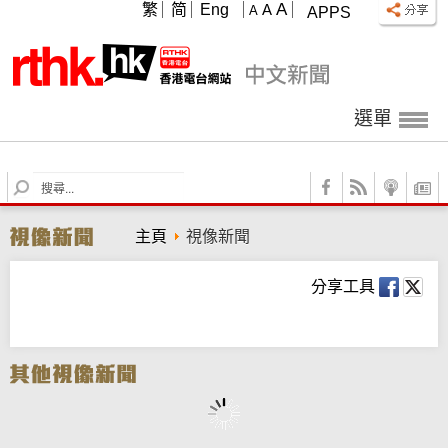
A
繁
简
Eng
A
A
APPS
選單
S
e
a
主頁
視像新聞
r
c
h
分享工具