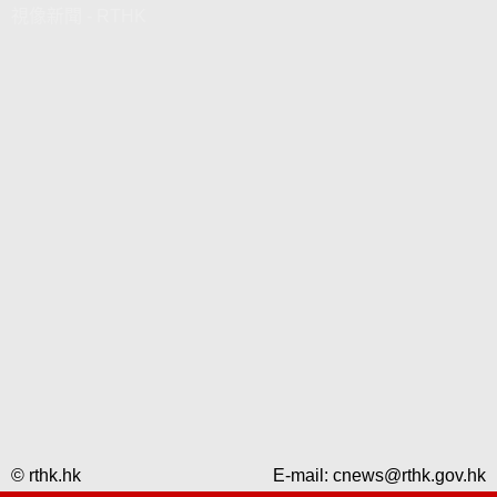
視像新聞 - RTHK
© rthk.hk
E-mail:
cnews@rthk.gov.hk