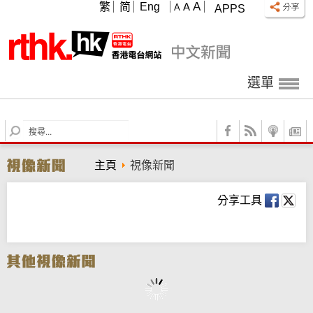
A
繁
简
Eng
A
A
APPS
選單
S
e
a
主頁
視像新聞
r
c
h
分享工具