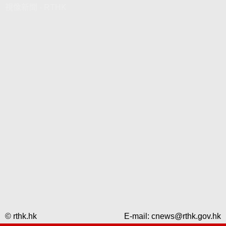
視像新聞 - RTHK
© rthk.hk
E-mail:
cnews@rthk.gov.hk