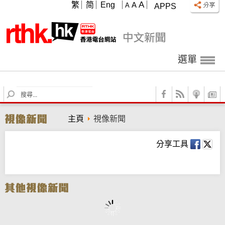
A
繁
简
Eng
A
A
APPS
選單
S
e
a
主頁
視像新聞
r
c
h
分享工具