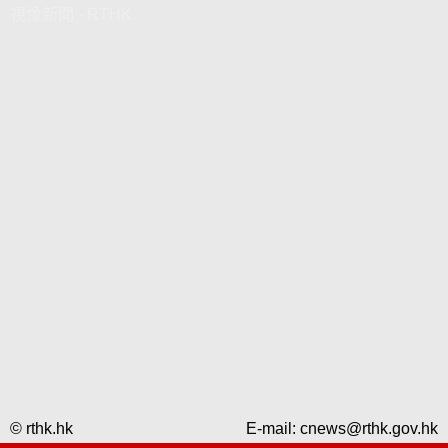
視像新聞 - RTHK
© rthk.hk
E-mail:
cnews@rthk.gov.hk