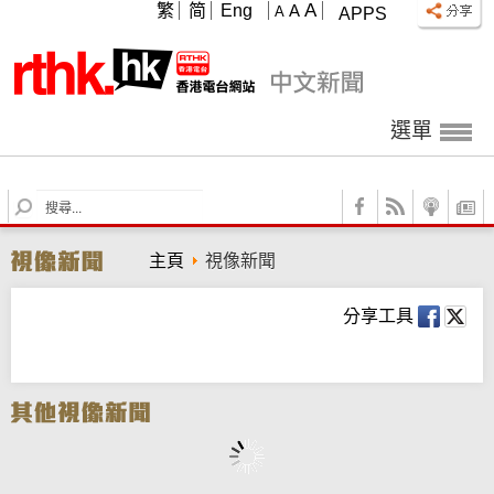
A
繁
简
Eng
A
A
APPS
選單
S
e
a
主頁
視像新聞
r
c
h
分享工具