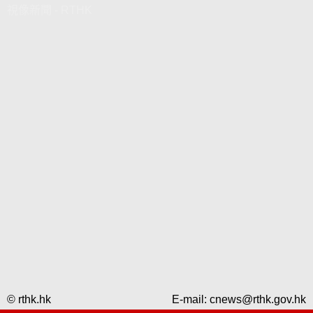
視像新聞 - RTHK
© rthk.hk
E-mail:
cnews@rthk.gov.hk