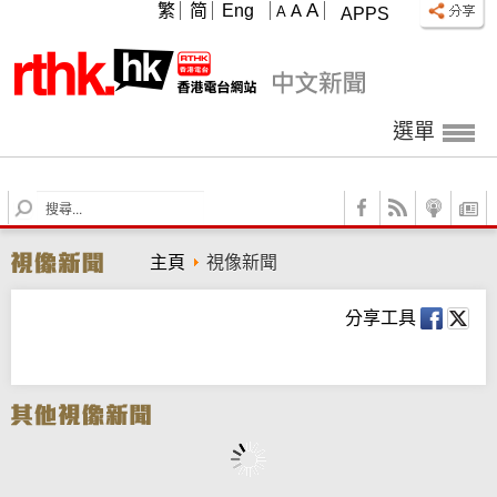
A
繁
简
Eng
A
A
APPS
選單
S
e
a
主頁
視像新聞
r
c
h
分享工具