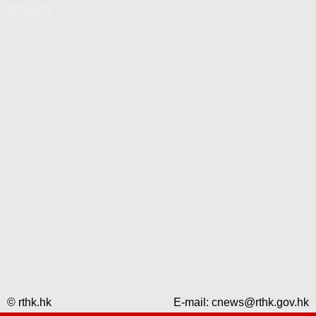
視像新聞 - RTHK
© rthk.hk
E-mail:
cnews@rthk.gov.hk