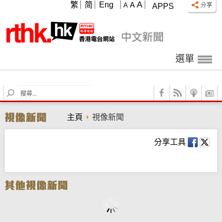
A
繁
简
Eng
A
A
APPS
選單
S
e
a
主頁
視像新聞
r
c
h
分享工具