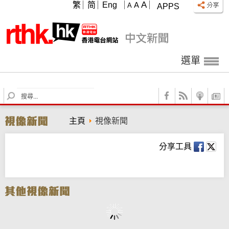
A
繁
简
Eng
A
A
APPS
選單
S
e
a
主頁
視像新聞
r
c
h
分享工具