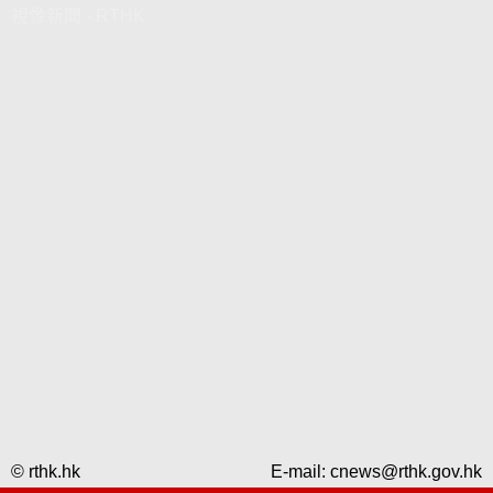
視像新聞 - RTHK
© rthk.hk
E-mail:
cnews@rthk.gov.hk