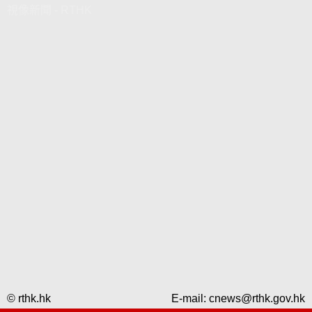
視像新聞 - RTHK
© rthk.hk
E-mail:
cnews@rthk.gov.hk