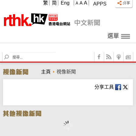
A
繁
简
Eng
A
A
APPS
選單
S
e
a
主頁
視像新聞
r
c
h
分享工具