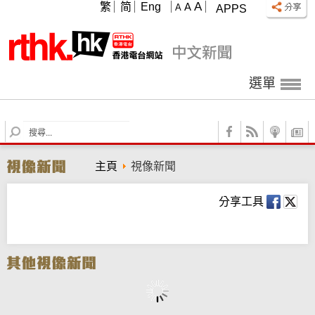
A
繁
简
Eng
A
A
APPS
選單
S
e
a
主頁
視像新聞
r
c
h
分享工具