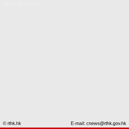
視像新聞 - RTHK
© rthk.hk
E-mail:
cnews@rthk.gov.hk