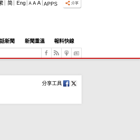
A
繁
简
Eng
A
A
APPS
話新聞
新聞重溫
報料快線
分享工具