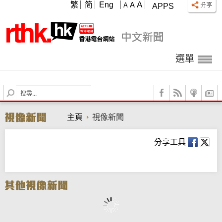
A
繁
简
Eng
A
A
APPS
選單
S
e
a
主頁
視像新聞
r
c
h
分享工具