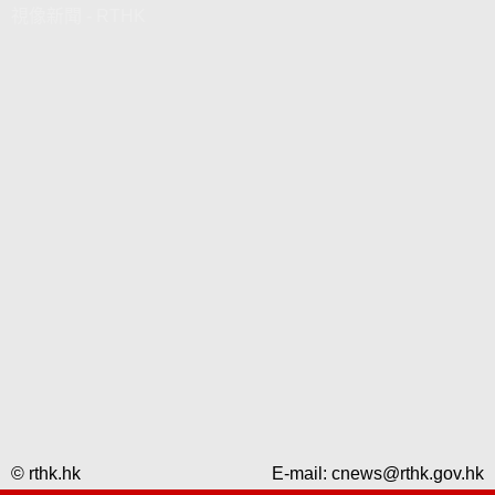
視像新聞 - RTHK
© rthk.hk
E-mail:
cnews@rthk.gov.hk