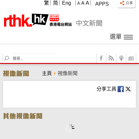
A
繁
简
Eng
A
A
APPS
選單
S
e
a
主頁
視像新聞
r
c
h
分享工具