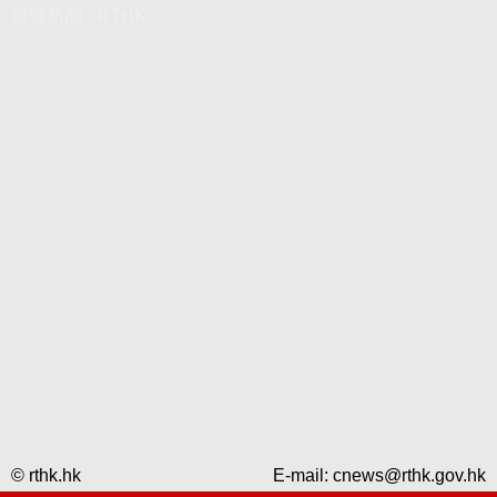
視像新聞 - RTHK
© rthk.hk
E-mail:
cnews@rthk.gov.hk