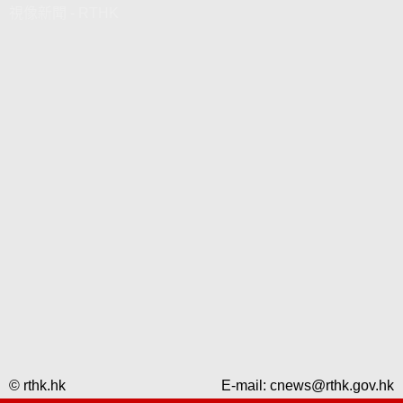
視像新聞 - RTHK
© rthk.hk
E-mail:
cnews@rthk.gov.hk