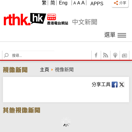
A
繁
简
Eng
A
A
APPS
選單
S
e
a
主頁
視像新聞
r
c
h
分享工具