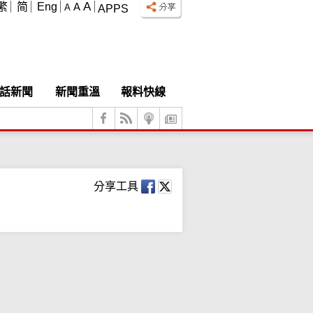
A
繁
简
Eng
A
A
APPS
話新聞
新聞重溫
報料快線
分享工具