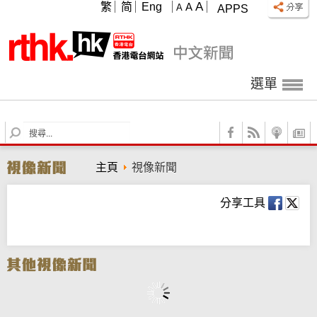
A
繁
简
Eng
A
A
APPS
選單
S
e
a
主頁
視像新聞
r
c
h
分享工具