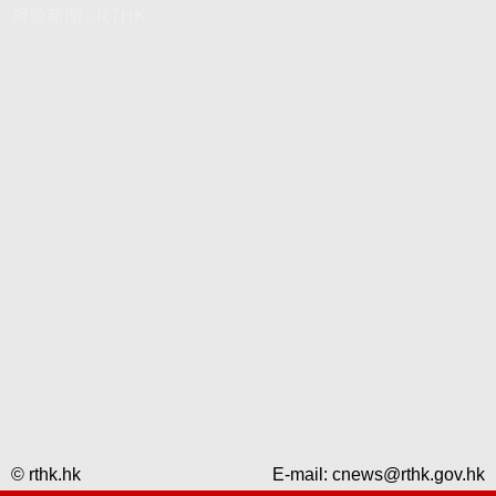
視像新聞 - RTHK
© rthk.hk
E-mail:
cnews@rthk.gov.hk