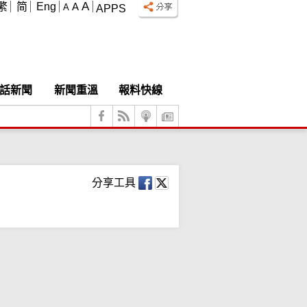
A
繁
简
Eng
A
A
APPS
話新聞
新聞重溫
報料快線
分享工具