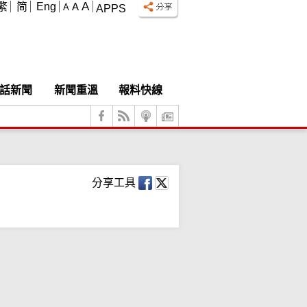
A
繁
简
Eng
A
A
APPS
話新聞
新聞重溫
報料快線
分享工具