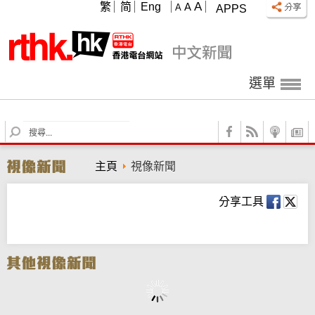
A
繁
简
Eng
A
A
APPS
選單
S
e
a
主頁
視像新聞
r
c
h
分享工具