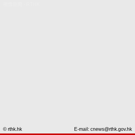
視像新聞 - RTHK
© rthk.hk
E-mail:
cnews@rthk.gov.hk