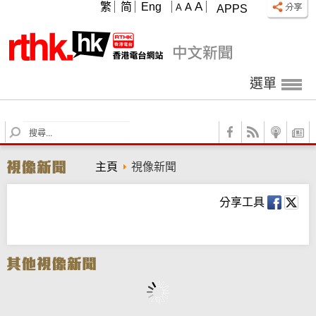
A
繁
简
Eng
A
A
APPS
選單
S
e
a
主頁
視像新聞
r
c
h
分享工具