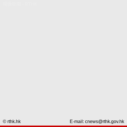
視像新聞 - RTHK
© rthk.hk
E-mail:
cnews@rthk.gov.hk