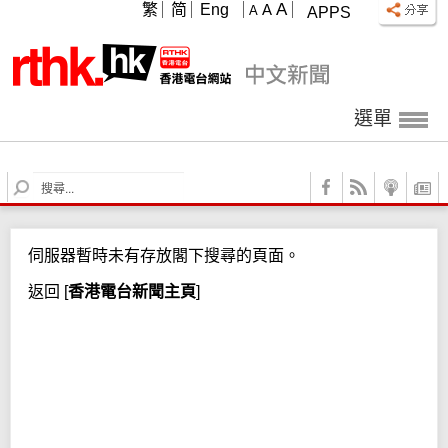
A
繁
简
Eng
A
A
APPS
選單
S
e
a
r
伺服器暫時未有存放閣下搜尋的頁面。
c
h
返回
[
香港電台新聞主頁
]