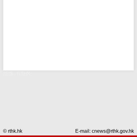
錯誤 - RTHK
© rthk.hk
E-mail:
cnews@rthk.gov.hk