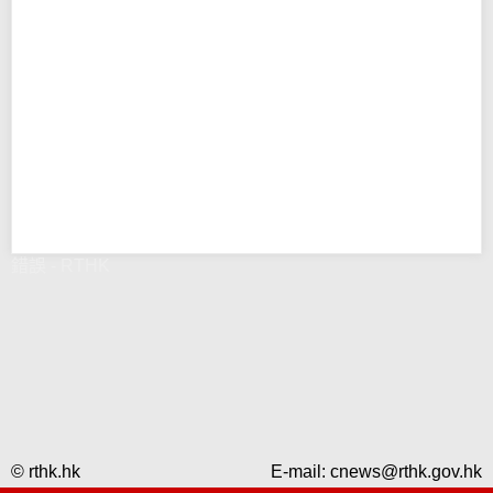
錯誤 - RTHK
© rthk.hk
E-mail:
cnews@rthk.gov.hk