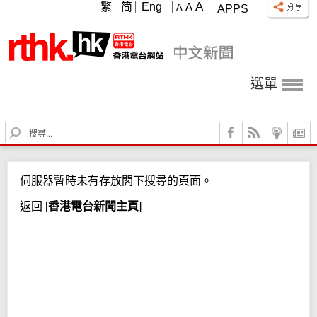
A
繁
简
Eng
A
A
APPS
選單
S
e
a
r
伺服器暫時未有存放閣下搜尋的頁面。
c
h
返回
[
香港電台新聞主頁
]