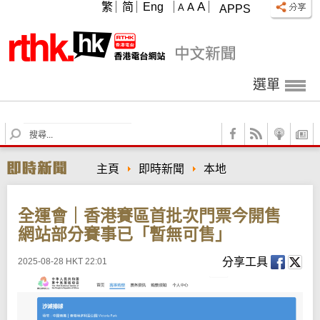
A
繁
简
Eng
A
A
APPS
選單
S
e
a
主頁
即時新聞
本地
r
c
h
全運會｜香港賽區首批次門票今開售
網站部分賽事已「暫無可售」
分享工具
2025-08-28 HKT 22:01