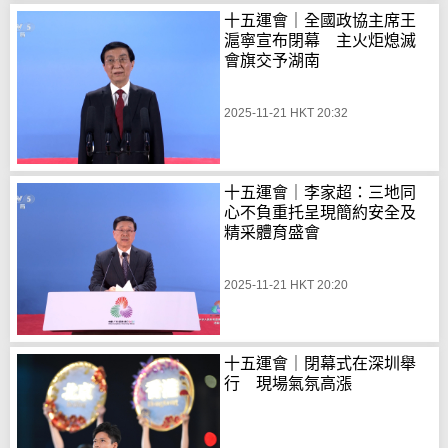
十五運會｜全國政協主席王
滬寧宣布閉幕 主火炬熄滅
會旗交予湖南
2025-11-21 HKT 20:32
十五運會｜李家超：三地同
心不負重托呈現簡約安全及
精采體育盛會
2025-11-21 HKT 20:20
十五運會｜閉幕式在深圳舉
行 現場氣氛高漲