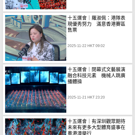
十五運會｜羅淑佩：港隊表
現優秀努力 滿意香港賽區
售票
2025-11-22 HKT 09:02
十五運會｜閉幕式文藝展演
融合科技元素 機械人跳廣
播體操
2025-11-21 HKT 23:20
十五運會｜有深圳觀眾期待
未來有更多大型體育盛事在
粵港澳舉行