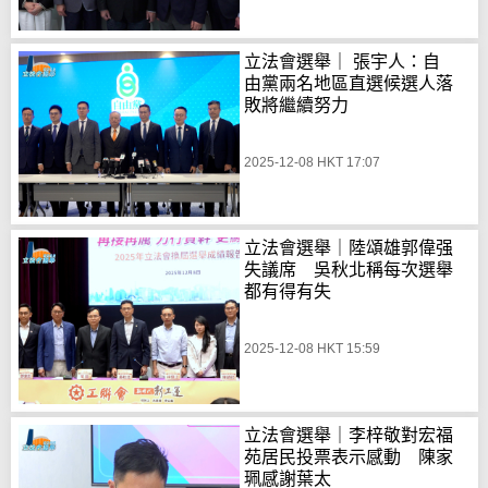
立法會選舉｜ 張宇人：自
由黨兩名地區直選候選人落
敗將繼續努力
2025-12-08 HKT 17:07
立法會選舉｜陸頌雄郭偉强
失議席 吳秋北稱每次選舉
都有得有失
2025-12-08 HKT 15:59
立法會選舉｜李梓敬對宏福
苑居民投票表示感動 陳家
珮感謝葉太