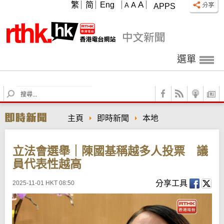
A
繁
简
Eng
A
A
APPS
選單
S
e
a
主頁
即時新聞
本地
r
c
h
立法會選舉｜陳國基稱越多人投票 議
員代表性越高
分享工具
2025-11-01 HKT 08:50