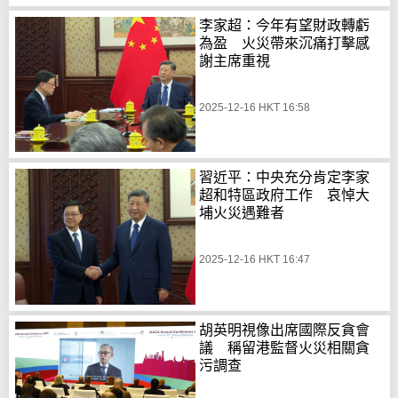
李家超：今年有望財政轉虧
為盈 火災帶來沉痛打擊感
謝主席重視
2025-12-16 HKT 16:58
習近平：中央充分肯定李家
超和特區政府工作 哀悼大
埔火災遇難者
2025-12-16 HKT 16:47
胡英明視像出席國際反貪會
議 稱留港監督火災相關貪
污調查